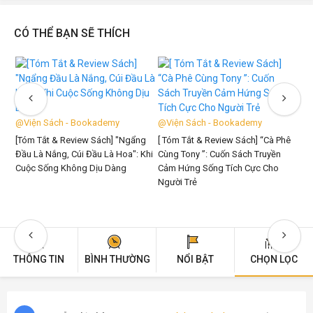
CÓ THỂ BẠN SẼ THÍCH
@
Viện Sách - Bookademy
@
Viện Sách - Bookademy
@
[Tóm Tắt & Review Sách] "Ngẩng
[ Tóm Tắt & Review Sách] “Cà Phê
Đầu Là Nắng, Cúi Đầu Là Hoa": Khi
Cùng Tony ”: Cuốn Sách Truyền
[T
Cuộc Sống Không Dịu Dàng
Cảm Hứng Sống Tích Cực Cho
Mạ
Người Trẻ
Ki
Câ
Cu
THÔNG TIN
BÌNH THƯỜNG
NỔI BẬT
CHỌN LỌC