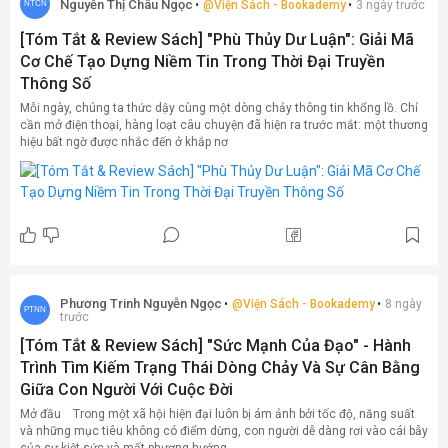
Nguyễn Thị Châu Ngọc
@
Viện Sách - Bookademy
3 ngày trước
NTCN
[Tóm Tắt & Review Sách] "Phù Thủy Dư Luận": Giải Mã
Cơ Chế Tạo Dựng Niềm Tin Trong Thời Đại Truyền
Thông Số
Mỗi ngày, chúng ta thức dậy cùng một dòng chảy thông tin khổng lồ. Chỉ
cần mở điện thoại, hàng loạt câu chuyện đã hiện ra trước mắt: một thương
hiệu bất ngờ được nhắc đến ở khắp nơ
Phương Trinh Nguyễn Ngọc
@
Viện Sách - Bookademy
8 ngày
PTNN
trước
[Tóm Tắt & Review Sách] "Sức Mạnh Của Đạo" - Hành
Trình Tìm Kiếm Trạng Thái Dòng Chảy Và Sự Cân Bằng
Giữa Con Người Với Cuộc Đời
Mở đầu Trong một xã hội hiện đại luôn bị ám ảnh bởi tốc độ, năng suất
và những mục tiêu không có điểm dừng, con người dễ dàng rơi vào cái bẫy
của sự kiệt sức và mất phương hướng