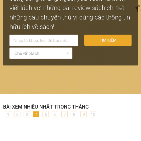
viết lách với những bài review sách chi tiết,
những câu chuyện thú vị cùng các thông tin
hữu ích về sách!
TÌM KIẾM
Chủ Đề Sách
BÀI XEM NHIỀU NHẤT TRONG THÁNG
1
2
3
4
5
6
7
8
9
10