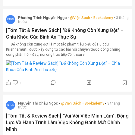
Phương Trinh Nguyễn Ngọc
@
Viện Sách - Bookademy
3 tháng
PTNN
trước
[Tóm Tắt & Review Sách] "Để Không Còn Xung Đột" –
Chìa Khóa Của Bình An Thực Sự
Để không còn xung đột là một tác phẩm tiêu biểu của Jiddu
Krishnamurti, được xây dựng từ các bài nói chuyện trước công chúng
cùng phần hỏi - đáp, nơi ông trực tiếp đối thoại v
1
Nguyễn Thị Châu Ngọc
@
Viện Sách - Bookademy
3 tháng
NTCN
trước
[Tóm Tắt & Review Sách] "Vui Với Việc Mình Làm": Động
Lực Và Hành Trình Làm Việc Không Đánh Mất Chính
Mình